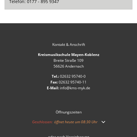
Telefon: 0177 - 895 9347
Kontakt & Anschrift
Kreismusikschule Mayen-Koblenz
Breite Straße 109
56626 Andernach
Tel.:
02632 95740-0
Fax:
02632 95740-11
E-Mail:
info@kms-myk.de
Öffnungszeiten
Klicken, um weitere Öffnungs- oder Schließzeiten auszublend
Geschlossen:
öffnet heute um 08:30 Uhr
oder nach Vereinbarung